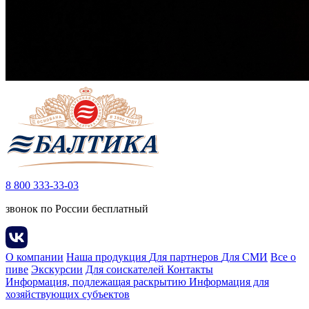
8 800 333-33-03
звонок по России бесплатный
О компании
Наша продукция
Для партнеров
Для СМИ
Все о
пиве
Экскурсии
Для соискателей
Контакты
Информация, подлежащая раскрытию
Информация для
хозяйствующих субъектов