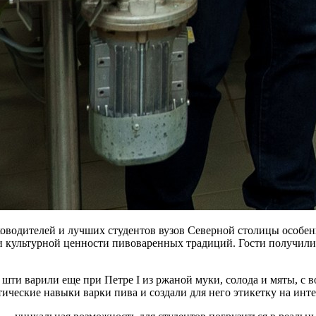
уководителей и лучших студентов вузов Северной столицы особ
и культурной ценности пивоваренных традиций. Гости получили
ые шти варили еще при Петре I из ржаной муки, солода и мяты,
ческие навыки варки пива и создали для него этикетку на инт