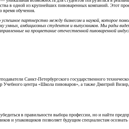
 — уникальная возможность для студентов погрузиться в реаль
йства в одной из крупнейших пивоваренных компаний. Этот про
о время обучения.
успешное партнерство между бизнесом и наукой, которое помог
овку умных, амбициозных студентов и выпускников. Мы рады вид
направленные на процветание отечественной пивоваренной инду
еподаватели Санкт-Петербургского государственного техническо
р Учебного центра «Школа пивоваров», а также Дмитрий Визир,
убедиться в правильности выбора профессии, но и найти предпри
чиков и упаковщиков позволяет будущим специалистам осознать 