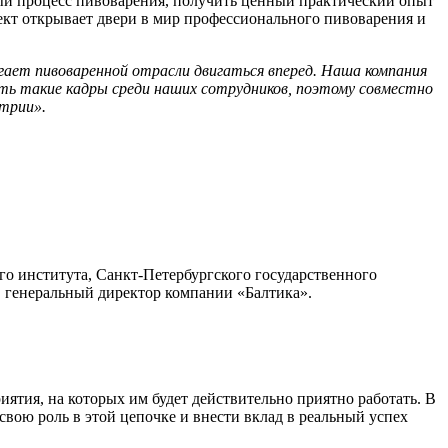
ный процесс пивоварения, получить ценный практический опыт
ект открывает двери в мир профессионального пивоварения и
ает пивоваренной отрасли двигаться вперед. Наша компания
еть такие кадры среди наших сотрудников, поэтому совместно
стрии».
го института, Санкт-Петербургского государственного
 генеральный директор компании «Балтика».
ятия, на которых им будет действительно приятно работать. В
свою роль в этой цепочке и внести вклад в реальный успех