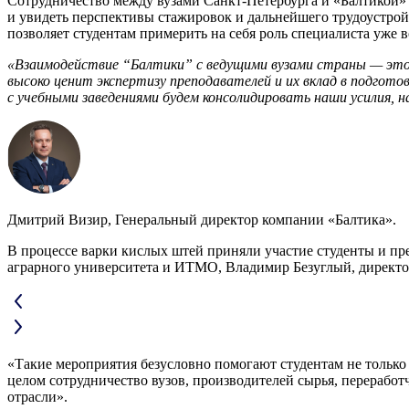
Сотрудничество между вузами Санкт-Петербурга и «Балтикой»
и увидеть перспективы стажировок и дальнейшего трудоустро
позволяет студентам примерить на себя роль специалиста уже в
«Взаимодействие “Балтики” с ведущими вузами страны — это 
высоко ценит экспертизу преподавателей и их вклад в подгот
с учебными заведениями будем консолидировать наши усилия, 
Дмитрий Визир, Генеральный директор компании «Балтика».
В процессе варки кислых штей приняли участие студенты и пр
аграрного университета и ИТМО, Владимир Безуглый, директо
«Такие мероприятия безусловно помогают студентам не только 
целом сотрудничество вузов, производителей сырья, переработ
отрасли».