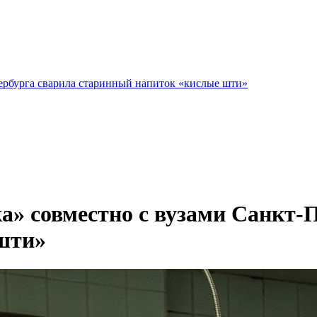
тербурга сварила старинный напиток «кислые шти»
а» совместно с вузами Санкт-
шти»