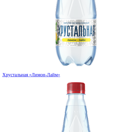
Хрустальная «Лимон-Лайм»