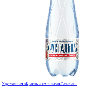
Хрустальная «Красный «Апельсин-Базилик»