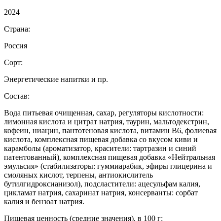
2024
Страна:
Россия
Сорт:
Энергетические напитки и пр.
Состав:
Вода питьевая очищенная, сахар, регуляторы кислотности:
лимонная кислота и цитрат натрия, таурин, мальтодекстрин,
кофеин, ниацин, пантотеновая кислота, витамин B6, фолиевая
кислота, комплексная пищевая добавка со вкусом киви и
карамболы (ароматизатор, красители: тартразин и синий
патентованный), комплексная пищевая добавка «Нейтральная
эмульсия» (стабилизаторы: гуммиарабик, эфиры глицерина и
смоляных кислот, терпены, антиокислитель
бутилгидроксианизол), подсластители: ацесульфам калия,
цикламат натрия, сахаринат натрия, консерванты: сорбат
калия и бензоат натрия.
Пищевая ценность (средние значения), в 100 г: