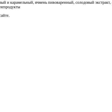
ый и карамельный, ячмень пивоваренный, солодовый экстракт, 
елепродукты
сайте.