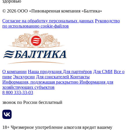
здоровью
© 2026 ООО «Пивоваренная компания «Балтика»
Согласие на обработку персональных данных
Руководство
по использованию cookie-файлов
О компании
Наша продукция
Для партнёров
Для СМИ
Все о
пиве
Экскурсии
Для соискателей
Контакты
Информация, подлежащая раскрытию
Информация для
хозяйствующих субъектов
8 800 333-33-03
звонок по России бесплатный
18+ Чрезмерное употребление алкоголя вредит вашему